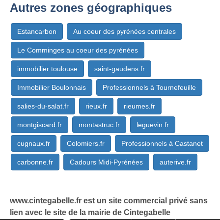
Autres zones géographiques
Estancarbon
Au coeur des pyrénées centrales
Le Comminges au coeur des pyrénées
immobilier toulouse
saint-gaudens.fr
Immobilier Boulonnais
Professionnels à Tournefeuille
salies-du-salat.fr
rieux.fr
rieumes.fr
montgiscard.fr
montastruc.fr
leguevin.fr
cugnaux.fr
Colomiers.fr
Professionnels à Castanet
carbonne.fr
Cadours Midi-Pyrénées
auterive.fr
www.cintegabelle.fr est un site commercial privé sans
lien avec le site de la mairie de Cintegabelle