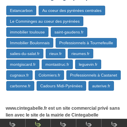
Estancarbon
Au coeur des pyrénées centrales
Le Comminges au coeur des pyrénées
immobilier toulouse
saint-gaudens.fr
Immobilier Boulonnais
Professionnels à Tournefeuille
salies-du-salat.fr
rieux.fr
rieumes.fr
montgiscard.fr
montastruc.fr
leguevin.fr
cugnaux.fr
Colomiers.fr
Professionnels à Castanet
carbonne.fr
Cadours Midi-Pyrénées
auterive.fr
www.cintegabelle.fr est un site commercial privé sans
lien avec le site de la mairie de Cintegabelle