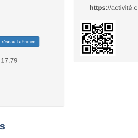
https
://activité.
le réseau LaFrance
.17.79
s