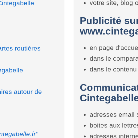
votre site, blog
Cintegabelle
Publicité sur
www.cintega
en page d'accue
rtes routières
dans le compara
dans le contenu 
egabelle
Communicati
aires autour de
Cintegabell
adresses email 
boites aux lettr
ntegabelle.fr"
adresses interne