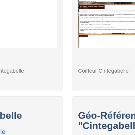
ntegabelle
Coiffeur Cintegabelle
belle
Géo-Référen
"Cintegabell
le