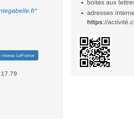
boites aux lettr
ntegabelle.fr"
adresses interne
https
://activité.
le réseau LaFrance
.17.79