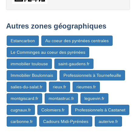
Autres zones géographiques
Estancarbon
Au coeur des pyrénées centrales
Le Comminges au coeur des pyrénées
immobilier toulouse
saint-gaudens.fr
Immobilier Boulonnais
Professionnels à Tournefeuille
salies-du-salat.fr
rieux.fr
rieumes.fr
montgiscard.fr
montastruc.fr
leguevin.fr
cugnaux.fr
Colomiers.fr
Professionnels à Castanet
carbonne.fr
Cadours Midi-Pyrénées
auterive.fr